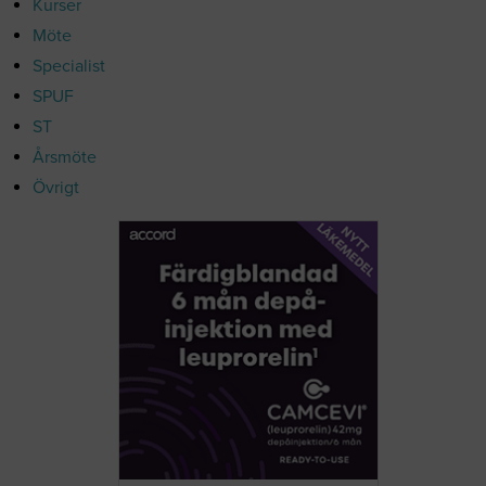
Kurser
Möte
Specialist
SPUF
ST
Årsmöte
Övrigt