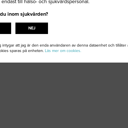
g endast till hälso- och sjukvårdspersonal.
 du inom sjukvården?
NEJ
g intygar att jag är den enda användaren av denna dataenhet och tillåter 
okies sparas på enheten.
Läs mer om cookies.