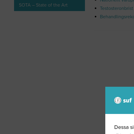
Nationellt vårdp
SOTA – State of the Art
Testosteronbris
Behandlingsreko
Dessa si