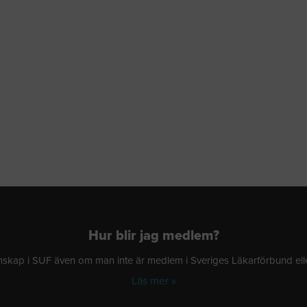
Hur blir jag medlem?
ap i SUF även om man inte är medlem i Sveriges Läkarförbund eller
Läs mer »