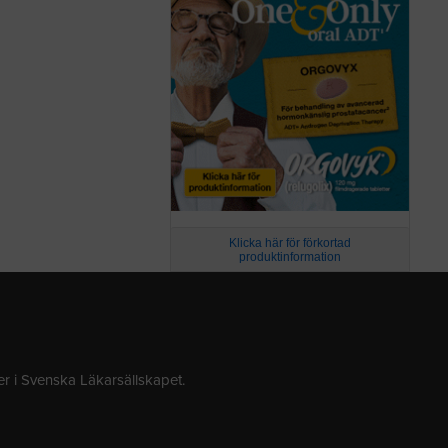
Klicka här för förkortad
produktinformation
 i Svenska Läkarsällskapet.