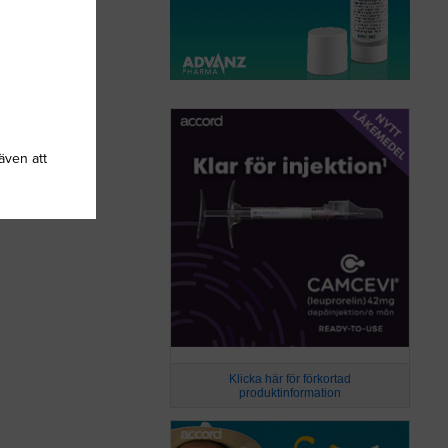
även att
Klicka här för förkortad
produktinformation