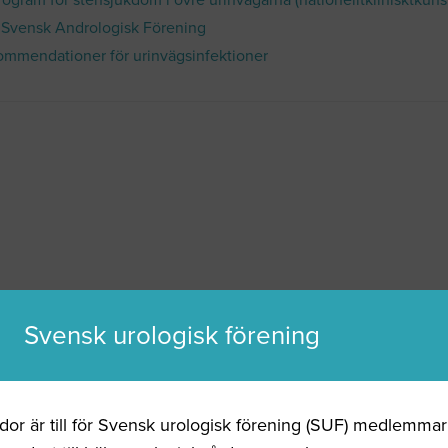
rogram för stensjukdom i övre urinvägarna (nationelltklinisktkun
t Svensk Andrologisk Förening
mmendationer för urinvägsinfektioner
Svensk urologisk förening
dor är till för Svensk urologisk förening (SUF) medlemma