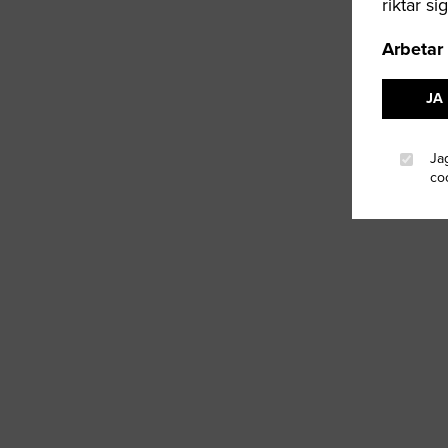
riktar si
Arbetar
JA
Ja
co