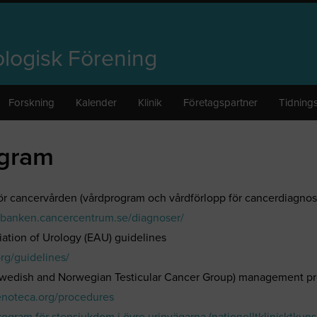
logisk Förening
Forskning
Kalender
Klinik
Företagspartner
Tidnings
gram
r cancervården (vårdprogram och vårdförlopp för cancerdiagnos
sbanken.cancercentrum.se/diagnoser/
ation of Urology (EAU) guidelines
rg/guidelines/
dish and Norwegian Testicular Cancer Group) management p
enoteca.org/procedures