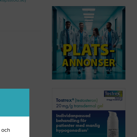
skapsstod.se)
r och