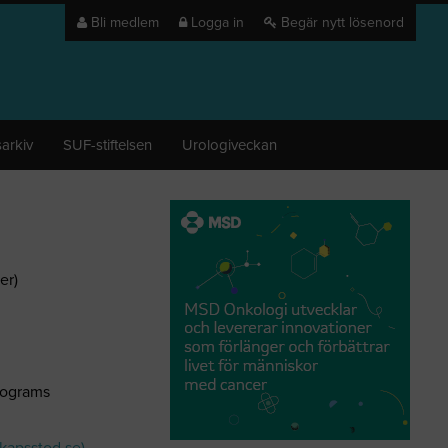
Bli medlem
Logga in
Begär nytt lösenord
arkiv
SUF-stiftelsen
Urologiveckan
er)
rograms