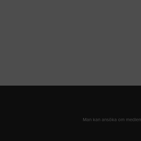
Man kan ansöka om medlemsk