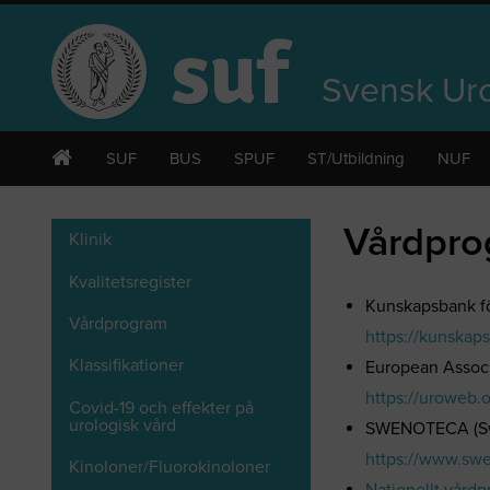
Svensk Uro
SUF
BUS
SPUF
ST/Utbildning
NUF
Vårdpro
Klinik
Kvalitetsregister
Kunskapsbank fö
Vårdprogram
https://kunskap
Klassifikationer
European Associ
https://uroweb.o
Covid-19 och effekter på
urologisk vård
SWENOTECA (Swe
https://www.sw
Kinoloner/Fluorokinoloner