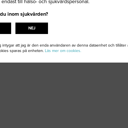
g endast till hälso- och sjukvårdspersonal.
 du inom sjukvården?
NEJ
g intygar att jag är den enda användaren av denna dataenhet och tillåter 
okies sparas på enheten.
Läs mer om cookies.