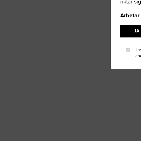
riktar si
Arbetar
JA
Ja
co