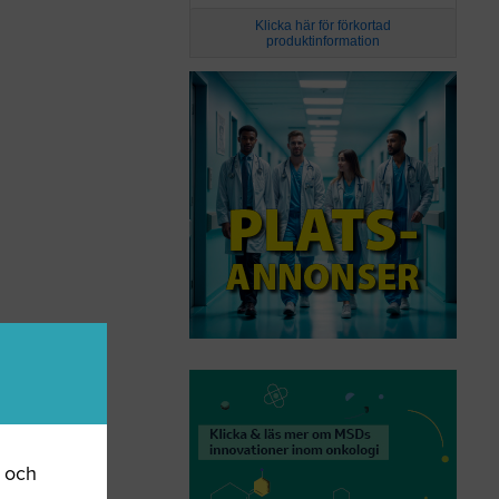
Klicka här för förkortad
produktinformation
r och