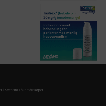
 i Svenska Läkarsällskapet.