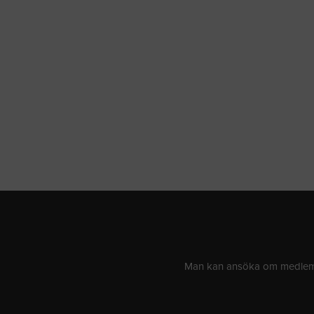
Man kan ansöka om medlemsk