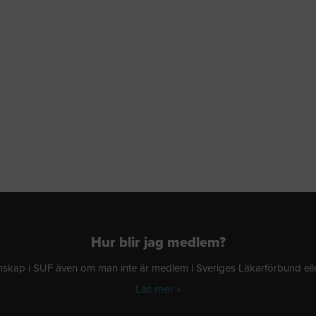
Hur blir jag medlem?
ap i SUF även om man inte är medlem i Sveriges Läkarförbund eller
Läs mer »