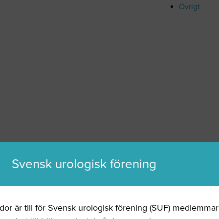
Övrigt
Svensk urologisk förening
dor är till för Svensk urologisk förening (SUF) medlemma