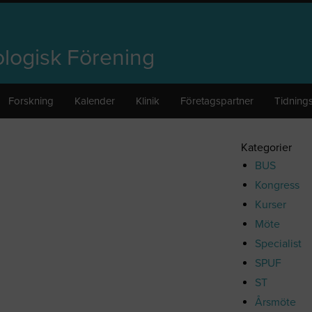
logisk Förening
Forskning
Kalender
Klinik
Företagspartner
Tidnings
Kategorier
BUS
Kongress
Kurser
Möte
Specialist
SPUF
ST
Årsmöte