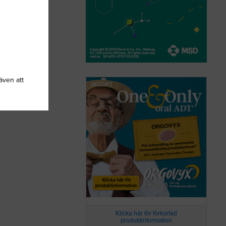
även att
Klicka här för förkortad
produktinformation