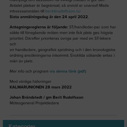
Antalet platser är begränsat, så anmäl er snarast! Maila
intresseanmälan till
berit@rudolfsson.nu
Sista anmälningsdag är den 24 april 2022
.
Antagningsreglerna är följande:
ST/handledar-par som har
sökte till föregående möten men inte fick plats ges högsta
prioritet. Därefter prioriteras övriga par med en ST-läkare
och
en handledare, geografisk spridning och i den kronologiska
ordning ansökningarna inkommit. Enskilda sökande antas i
mån av plats.
Mer info och program
via denna länk (pdf)
Med vänliga hälsningar
KALMARUNIONEN 28 mars 2022
Johan Brändstedt / gm Berit Rudolfsson
Mötesgeneral Projektledare
Kategorier