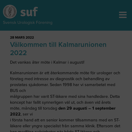
Svensk Urologisk Förening
28 MARS 2022
Välkommen till Kalmarunionen
2022
Det vankas åter möte i Kalmar i augusti!
Kalmarunionen är ett återkommande möte för urologer och
företag med intresse av diagnostik och behandling av
prostatas sjukdomar. Sedan 1998 har vi samarbetat med
BUS och
målgruppen har varit ST-läkare med sina handledare. Detta
koncept har fallit synnerligen väl ut, och även vid årets
möte, måndag till torsdag
den 29 augusti – 1 september
2022
, ser vi
i första hand att en senior kommer tillsammans med en ST-
läkare eller yngre specialist från samma klinik. Eftersom det
kan medföra svårigheter när både ST-läkare och