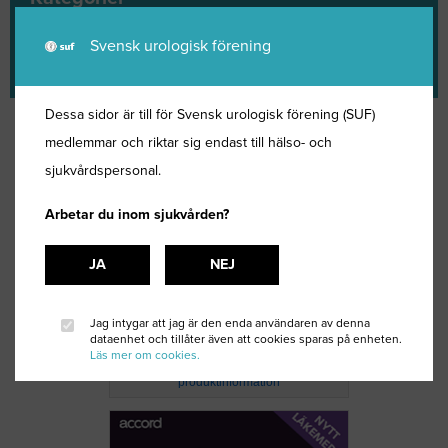
Aktuellt Bus
Svensk urologisk förening
Nyheter
Dessa sidor är till för Svensk urologisk förening (SUF)
medlemmar och riktar sig endast till hälso- och
sjukvårdspersonal.
Arbetar du inom sjukvården?
JA
NEJ
Jag intygar att jag är den enda användaren av denna
dataenhet och tillåter även att cookies sparas på enheten.
Läs mer om cookies.
Klicka här för förkortad
produktinformation