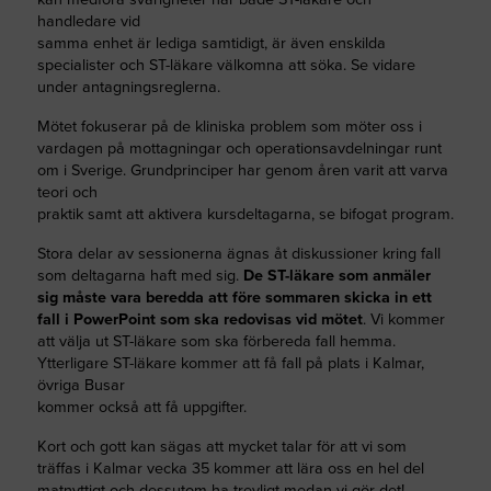
handledare vid
samma enhet är lediga samtidigt, är även enskilda
specialister och ST-läkare välkomna att söka. Se vidare
under antagningsreglerna.
Mötet fokuserar på de kliniska problem som möter oss i
vardagen på mottagningar och operationsavdelningar runt
om i Sverige. Grundprinciper har genom åren varit att varva
teori och
praktik samt att aktivera kursdeltagarna, se bifogat program.
Stora delar av sessionerna ägnas åt diskussioner kring fall
som deltagarna haft med sig.
De ST-läkare som anmäler
sig måste vara beredda att före sommaren skicka in ett
fall i PowerPoint som ska redovisas vid mötet
. Vi kommer
att välja ut ST-läkare som ska förbereda fall hemma.
Ytterligare ST-läkare kommer att få fall på plats i Kalmar,
övriga Busar
kommer också att få uppgifter.
Kort och gott kan sägas att mycket talar för att vi som
träffas i Kalmar vecka 35 kommer att lära oss en hel del
matnyttigt och dessutom ha trevligt medan vi gör det!